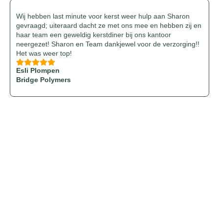
Wij hebben last minute voor kerst weer hulp aan Sharon
gevraagd; uiteraard dacht ze met ons mee en hebben zij en
F
haar team een geweldig kerstdiner bij ons kantoor
e
neergezet! Sharon en Team dankjewel voor de verzorging!!
p
Het was weer top!
I
Esli Plompen
Bridge Polymers