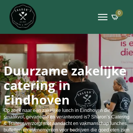
0
Duurzame zakelijke
catering in
Eindhoven
Op zoek naar een zakelijke lunch in Eindhoven die
smaakvol, gevarieerd en verantwoord is? Sharon’s Catering
& Traiteur verzorgt met aandacht en vakmanschap lunches,
buffetten en evenementen voor bedrijven die goed eten zien