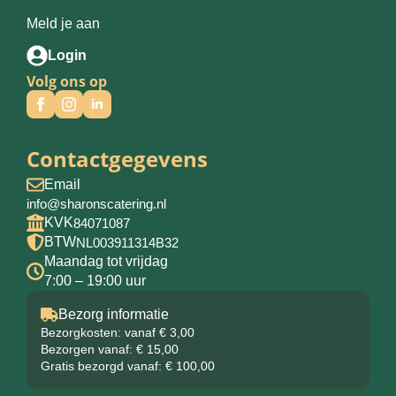
Meld je aan
Login
Volg ons op
Contactgegevens
Email
info@sharonscatering.nl
KVK
84071087
BTW
NL003911314B32
Maandag tot vrijdag
7:00 – 19:00 uur
Bezorg informatie
Bezorgkosten: vanaf € 3,00
Bezorgen vanaf: € 15,00
Gratis bezorgd vanaf: € 100,00