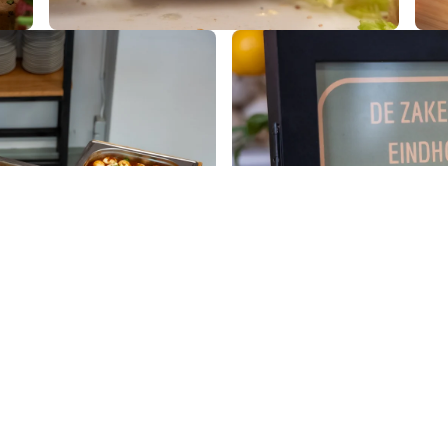
en
ot een uitgebreide Grazing
Een gezellige manier om 
licatessen.
gerechten van de
bod
Be