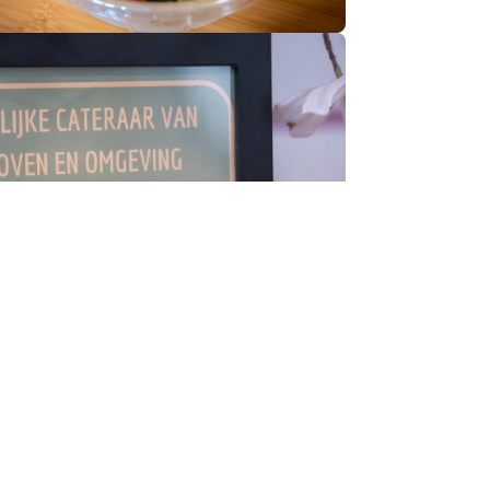
BBQ
je collega’s te verbinden, met smaakvolle
 grill en verfijnde bijgerechten.
kijk ons aanbod