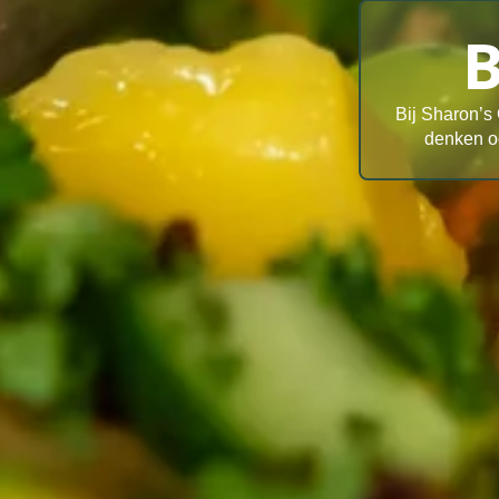
B
Bij Sharon’s 
denken oo