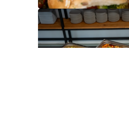
Buffett
Van luxe hapjes voor een netwerkborrel t
Table vol ambachtelijke de
Bekijk ons aan