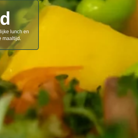
od
lijke lunch en
 maaltijd.