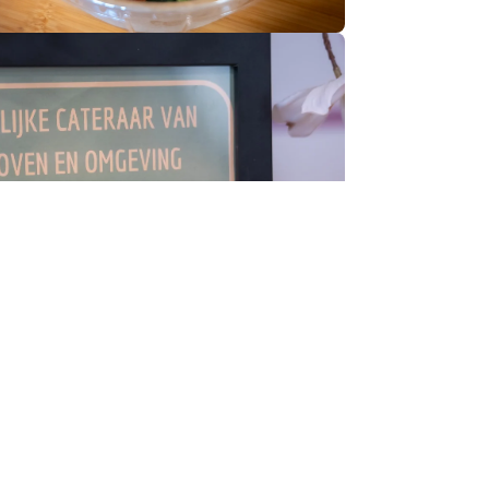
BBQ
je collega’s te verbinden, met smaakvolle
 grill en verfijnde bijgerechten.
kijk ons aanbod