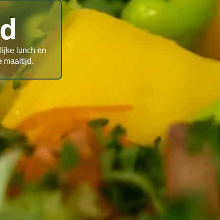
od
lijke lunch en
 maaltijd.