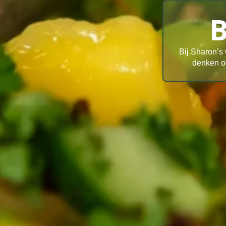
B
Bij Sharon’s 
denken oo