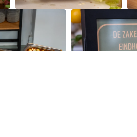
en
ot een uitgebreide Grazing
Een gezellige manier om 
licatessen.
gerechten van de
bod
Be