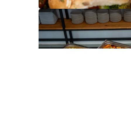
Buffett
Van luxe hapjes voor een netwerkborrel t
Table vol ambachtelijke de
Bekijk ons aan