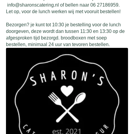
info@sharonscatering.nl of bellen naar 06 27186959.
Let op, voor de lunch werken wij met vooruit bestellen!
Bezorgen? je kunt tot 10:30 je bestelling voor de lunch
doorgeven, deze wordt dan tussen 11:30 en 13:30 op de
afgesproken tijd bezorgd. broodboxen met soep
bestellen, minimaal 24 uur van tevoren bestellen.