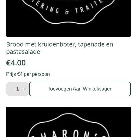
Brood met kruidenboter, tapenade en
pastasalade
€
4.00
Prijs €4 per persoon
Brood
met
Toevoegen Aan Winkelwagen
kruidenboter,
tapenade
en
pastasalade
aantal