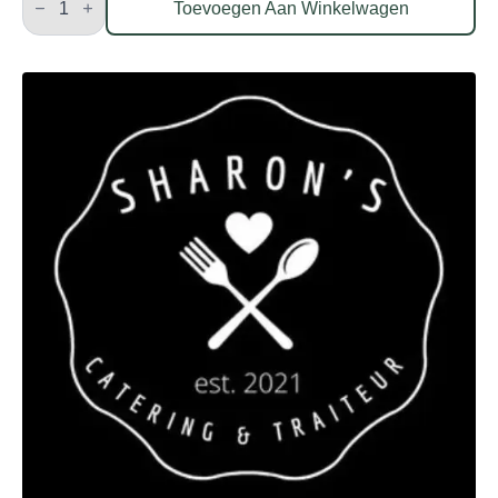
salade
Toevoegen Aan Winkelwagen
aantal