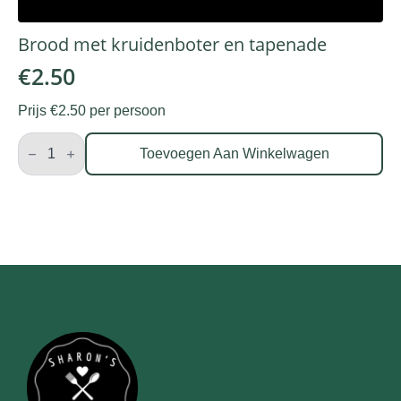
Brood met kruidenboter en tapenade
€
2.50
Prijs €2.50 per persoon
Brood
met
Toevoegen Aan Winkelwagen
kruidenboter
en
tapenade
aantal