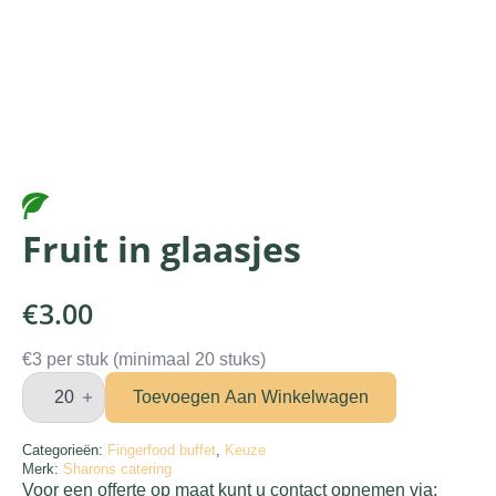
Fruit in glaasjes
€
3.00
€3 per stuk (minimaal 20 stuks)
Fruit
in
Toevoegen Aan Winkelwagen
glaasjes
aantal
Categorieën:
Fingerfood buffet
,
Keuze
Merk:
Sharons catering
Voor een offerte op maat kunt u contact opnemen via: