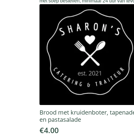
met soep bestellen, minimaal 24 uur van tevo
Brood met kruidenboter, tapenad
en pastasalade
€
4.00