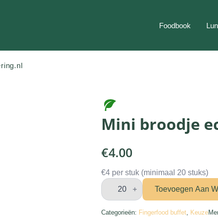
Foodbook
Lun
ring.nl
Mini broodje e
€
4.00
€4 per stuk (minimaal 20 stuks)
Mini
broodje
Toevoegen Aan W
echt
gezond
aantal
Categorieën:
Fingerfood buffet
,
Keuze
Me