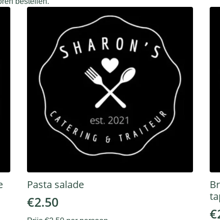
ren bestellen.
e
Pasta salade
Br
t
€
2.50
€