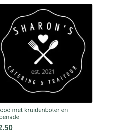
ood met kruidenboter en
apenade
2.50