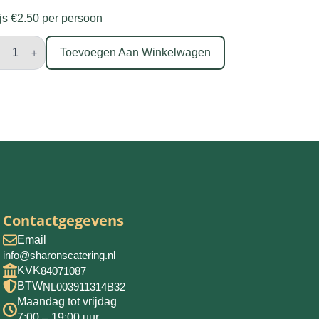
ijs €2.50 per persoon
ood
t
Toevoegen Aan Winkelwagen
idenboter
penade
tal
Contactgegevens
Email
info@sharonscatering.nl
KVK
84071087
BTW
NL003911314B32
Maandag tot vrijdag
7:00 – 19:00 uur