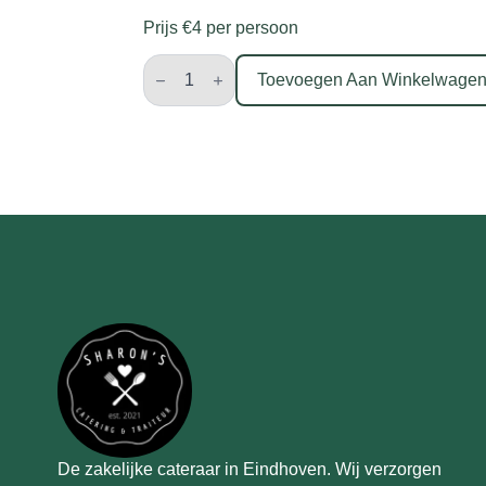
Prijs €4 per persoon
Brood
met
Toevoegen Aan Winkelwage
kruidenboter,
tapenade
en
pastasalade
aantal
De zakelijke cateraar in Eindhoven. Wij verzorgen