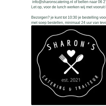
info@sharonscatering.nl of bellen naar 06 
Let op, voor de lunch werken wij met vooruit 
Bezorgen? je kunt tot 10:30 je bestelling v
met soep bestellen, minimaal 24 uur van tevo