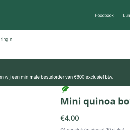
Foodbook
Lun
ring.nl
n wij een minimale bestelorder van €800 exclusief btw.
Mini quinoa b
€
4.00
€4 per stuk (minimaal 20 stuks)