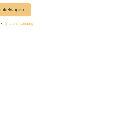
inkelwagen
rk:
Sharons catering