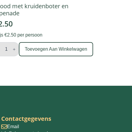
ood met kruidenboter en
apenade
2.50
ijs €2.50 per persoon
ood
t
Toevoegen Aan Winkelwagen
idenboter
penade
tal
Contactgegevens
Email