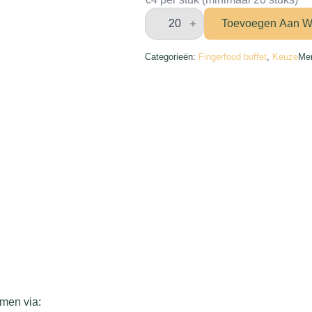
Mini
quinoa
Toevoegen Aan W
bowl
aantal
Categorieën:
Fingerfood buffet
,
Keuze
Me
emen via: