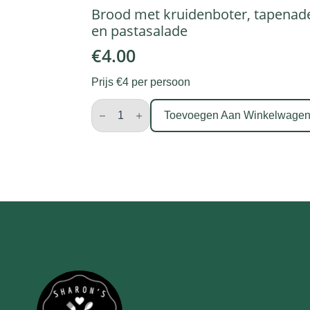
Brood met kruidenboter, tapenad
en pastasalade
€
4.00
Prijs €4 per persoon
Brood
met
Toevoegen Aan Winkelwage
kruidenboter,
tapenade
en
pastasalade
aantal