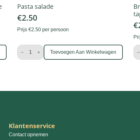
e
Pasta salade
Br
t
€
2.50
€
Prijs €2.50 per persoon
Pr
Pasta
Br
salade
me
n
Toevoegen Aan Winkelwagen
aantal
kru
en
ta
aan
Klantenservice
Contact opnemen