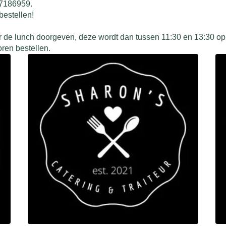
27186959.
bestellen!
oor de lunch doorgeven, deze wordt dan tussen 11:30 en 13:30 o
ren bestellen.