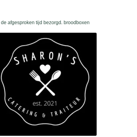
p de afgesproken tijd bezorgd. broodboxen