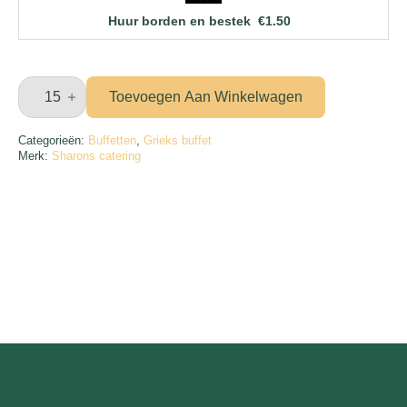
Huur borden en bestek
€
1.50
Deluxe
Grieks
Toevoegen Aan Winkelwagen
catering
aantal
Categorieën:
Buffetten
,
Grieks buffet
Merk:
Sharons catering