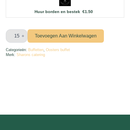
Huur borden en bestek
€
1.50
Deluxe
Oosters
Toevoegen Aan Winkelwagen
buffet
aantal
Categorieën:
Buffetten
,
Oosters buffet
Merk:
Sharons catering