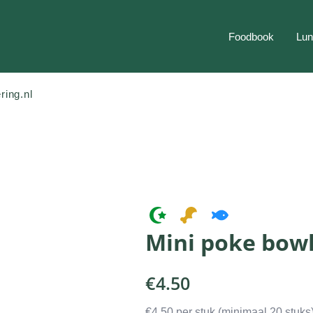
Foodbook
Lun
ring.nl
Mini poke bowl
€
4.50
€4.50 per stuk (minimaal 20 stuks