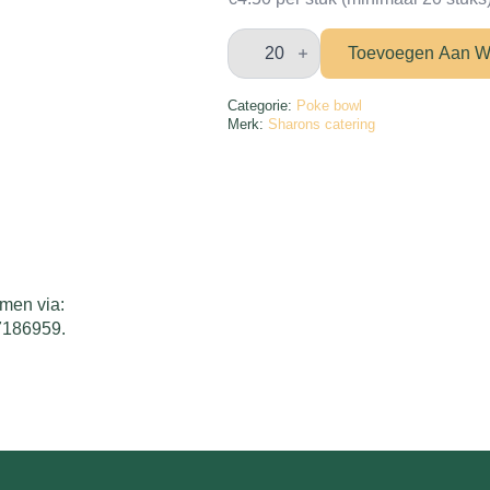
Mini
poke
Toevoegen Aan W
bowls
zalm
en
Categorie:
Poke bowl
kip
Merk:
Sharons catering
aantal
emen via:
27186959.