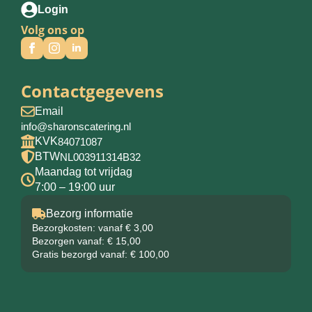
Login
Volg ons op
Contactgegevens
Email
info@sharonscatering.nl
KVK
84071087
BTW
NL003911314B32
Maandag tot vrijdag
7:00 – 19:00 uur
Bezorg informatie
Bezorgkosten: vanaf € 3,00
Bezorgen vanaf: € 15,00
Gratis bezorgd vanaf: € 100,00