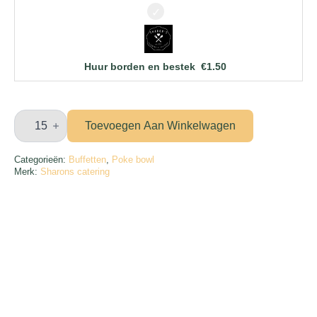
Huur borden en bestek
€
1.50
Poke
bowl
Toevoegen Aan Winkelwagen
buffet
aantal
Categorieën:
Buffetten
,
Poke bowl
Merk:
Sharons catering