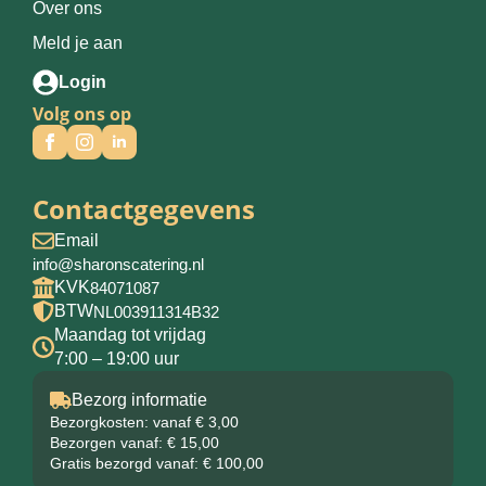
Over ons
Meld je aan
Login
Volg ons op
Contactgegevens
Email
info@sharonscatering.nl
KVK
84071087
BTW
NL003911314B32
Maandag tot vrijdag
7:00 – 19:00 uur
Bezorg informatie
Bezorgkosten: vanaf € 3,00
Bezorgen vanaf: € 15,00
Gratis bezorgd vanaf: € 100,00