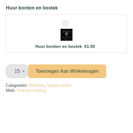
Huur borden en bestek
Huur borden en bestek
€
1.50
Deluxe
paella
Toevoegen Aan Winkelwagen
pincho
en
tapas
Categorieën:
Buffetten
,
Spaans buffet
en
Merk:
Sharons catering
catering
aantal