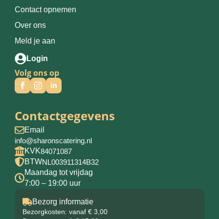
Contact opnemen
Over ons
Meld je aan
Login
Volg ons op
Contactgegevens
Email
info@sharonscatering.nl
KVK
84071087
BTW
NL003911314B32
Maandag tot vrijdag
7:00 – 19:00 uur
Bezorg informatie
Bezorgkosten: vanaf € 3,00