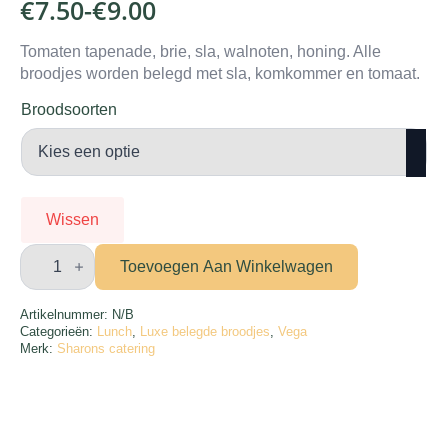
€
7.50
-
€
9.00
Prijsklasse:
€7.50
Tomaten tapenade, brie, sla, walnoten, honing. Alle
broodjes worden belegd met sla, komkommer en tomaat.
tot
€9.00
Broodsoorten
Wissen
Luxe
belegd
Toevoegen Aan Winkelwagen
broodje
brie
speciaal
Artikelnummer:
N/B
aantal
Categorieën:
Lunch
,
Luxe belegde broodjes
,
Vega
Merk:
Sharons catering