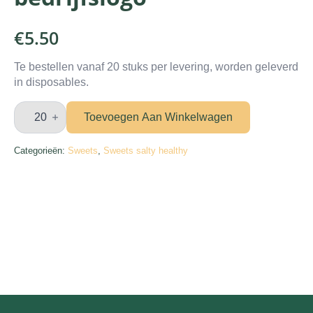
€
5.50
Te bestellen vanaf 20 stuks per levering, worden geleverd
in disposables.
Petit
four
Toevoegen Aan Winkelwagen
met
bedrijfslogo
aantal
Categorieën:
Sweets
,
Sweets salty healthy