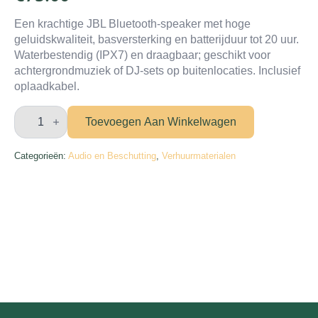
Een krachtige JBL Bluetooth-speaker met hoge
geluidskwaliteit, basversterking en batterijduur tot 20 uur.
Waterbestendig (IPX7) en draagbaar; geschikt voor
achtergrondmuziek of DJ-sets op buitenlocaties. Inclusief
oplaadkabel.
JBL
muziekbox
Toevoegen Aan Winkelwagen
groot
aantal
Categorieën:
Audio en Beschutting
,
Verhuurmaterialen