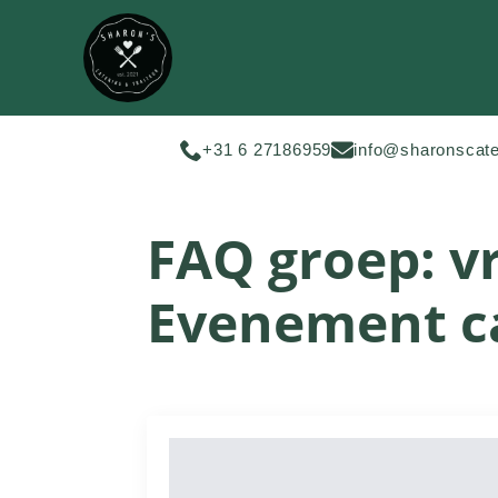
+31 6 27186959
info@sharonscate
FAQ groep:
v
Evenement c