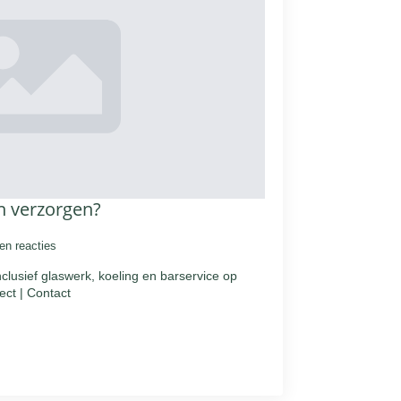
n verzorgen?
en reacties
nclusief glaswerk, koeling en barservice op
ect | Contact