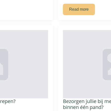
Read more
grepen?
Bezorgen jullie bij m
binnen één pand?