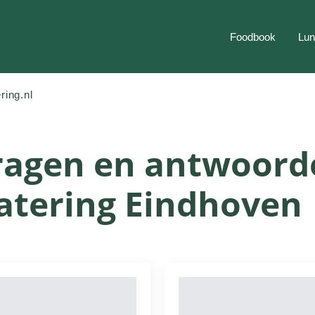
Foodbook
Lun
ring.nl
ragen en antwoord
atering Eindhoven