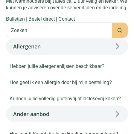
Met warmhouders blijft alles ca. 2 uur veilig en lekker. We
kunnen je adviseren over de serveertijden en de indeling.
Buffetten
|
Bestel direct
|
Contact
Se
for:
Allergenen
Hebben jullie allergenenlijsten beschikbaar?
Hoe geef ik een allergie door bij mijn bestelling?
Kunnen jullie volledig glutenvrij of lactosevrij koken?
Ander aanbod
Hoe wordt Sweet, Salty en Healthy gepresenteerd?