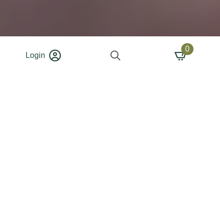
0
Login
Search
for: