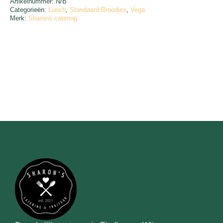
Artikelnummer:
N/B
Categorieën:
Lunch
,
Standaard Broodjes
,
Vega
Merk:
Sharons catering