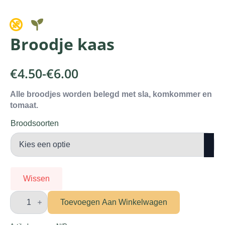
Broodje kaas
€
4.50
-
€
6.00
Prijsklasse:
€4.50
Alle broodjes worden belegd met sla, komkommer en
tomaat.
tot
€6.00
Broodsoorten
Wissen
Broodje
kaas
Toevoegen Aan Winkelwagen
aantal