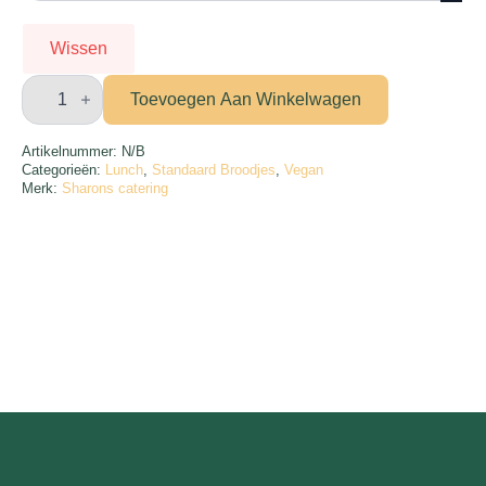
Wissen
Broodje
hummus
Toevoegen Aan Winkelwagen
aantal
Artikelnummer:
N/B
Categorieën:
Lunch
,
Standaard Broodjes
,
Vegan
Merk:
Sharons catering