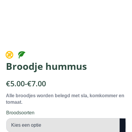
Broodje hummus
€
5.00
-
€
7.00
Prijsklasse:
€5.00
Alle broodjes worden belegd met sla, komkommer en
tomaat.
tot
€7.00
Broodsoorten