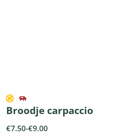
Broodje carpaccio
€
7.50
-
€
9.00
Prijsklasse: