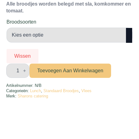
€7.50
Alle broodjes worden belegd met sla, komkommer en
tomaat.
tot
€9.00
Broodsoorten
Wissen
Broodje
carpaccio
Toevoegen Aan Winkelwagen
aantal
Artikelnummer:
N/B
Categorieën:
Lunch
,
Standaard Broodjes
,
Vlees
Merk:
Sharons catering