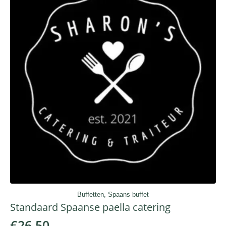
Buffetten, Spaans buffet
Standaard Spaanse paella catering
€
26.50