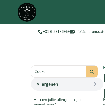
+31 6 27186959
info@sharonscate
Sea
for:
Allergenen
Hebben jullie allergenenlijsten
B
beschikbaar?
a