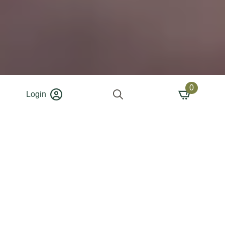
0
Login
Search
for: