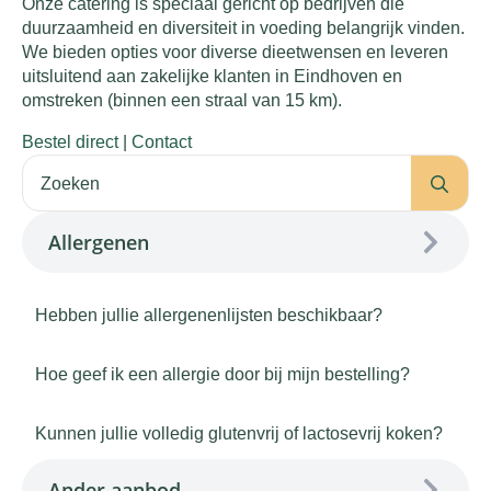
Onze catering is speciaal gericht op bedrijven die
duurzaamheid en diversiteit in voeding belangrijk vinden.
We bieden opties voor diverse dieetwensen en leveren
uitsluitend aan zakelijke klanten in Eindhoven en
omstreken (binnen een straal van 15 km).
Bestel direct
|
Contact
Se
for:
Allergenen
Hebben jullie allergenenlijsten beschikbaar?
Hoe geef ik een allergie door bij mijn bestelling?
Kunnen jullie volledig glutenvrij of lactosevrij koken?
Ander aanbod