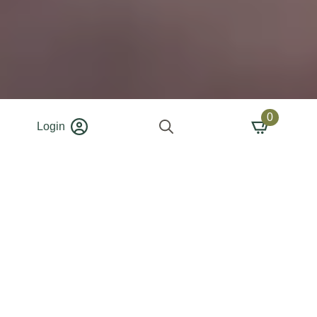
0
Login
Search
for: