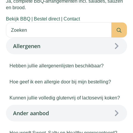
Ja, complete BBQ-arrangementen incl. salades, sauzen
en brood.
Bekijk BBQ
|
Bestel direct
|
Contact
Se
for:
Allergenen
Hebben jullie allergenenlijsten beschikbaar?
Hoe geef ik een allergie door bij mijn bestelling?
Kunnen jullie volledig glutenvrij of lactosevrij koken?
Ander aanbod
Hoe wordt Sweet, Salty en Healthy gepresenteerd?