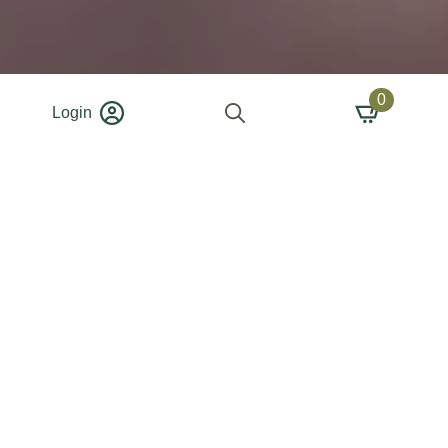
0
Login
Search
for: