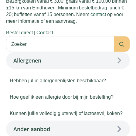
Bezorgkosten vanaf € 3,00, gratis vanaf € 100,00 binnen
±15 km van Eindhoven. Minimum bestelbedrag lunch €
20; buffetten vanaf 15 personen. Neem
contact
op voor
meer informatie of een aanvraag.
Bestel direct
|
Contact
Se
for:
Allergenen
Hebben jullie allergenenlijsten beschikbaar?
Hoe geef ik een allergie door bij mijn bestelling?
Kunnen jullie volledig glutenvrij of lactosevrij koken?
Ander aanbod