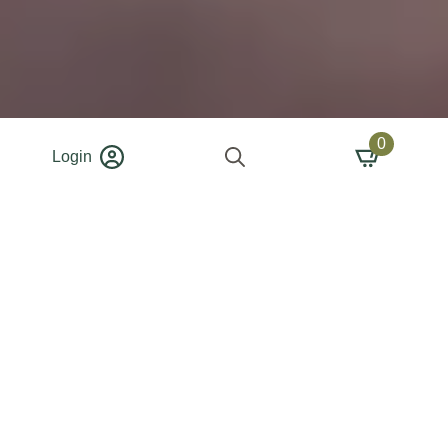
0
Login
Search
for: