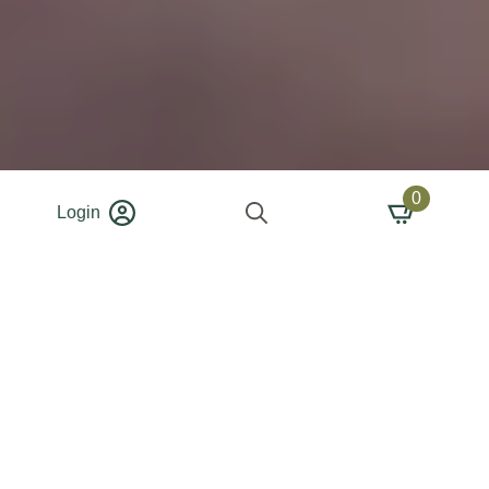
0
Login
Search
for: