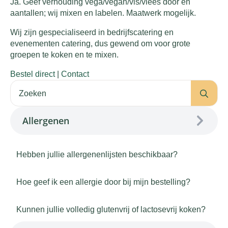
Ja. Geef verhouding vega/vegan/vis/vlees door en
aantallen; wij mixen en labelen. Maatwerk mogelijk.
Wij zijn gespecialiseerd in bedrijfscatering en
evenementen catering, dus gewend om voor grote
groepen te koken en te mixen.
Bestel direct
|
Contact
Se
for:
Allergenen
Hebben jullie allergenenlijsten beschikbaar?
Hoe geef ik een allergie door bij mijn bestelling?
Kunnen jullie volledig glutenvrij of lactosevrij koken?